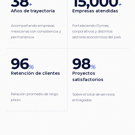
38
15,000
+
+
Años de trayectoria
Empresas atendidas
Acompañando empresas
Fortaleciendo Pymes,
mexicanas con consistencia y
corporativos y distintos
permanencia
sectores económicos del país
96
98
%
%
Retención de clientes
Proyectos
satisfactorios
Relación promedio de largo
Sobre el total de servicios
plazo
entregados