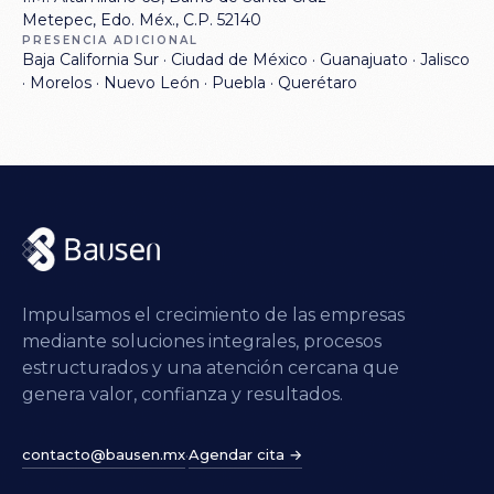
Metepec, Edo. Méx., C.P. 52140
PRESENCIA ADICIONAL
Baja California Sur · Ciudad de México · Guanajuato · Jalisco
· Morelos · Nuevo León · Puebla · Querétaro
Impulsamos el crecimiento de las empresas
mediante soluciones integrales, procesos
estructurados y una atención cercana que
genera valor, confianza y resultados.
contacto@bausen.mx
Agendar cita →
·