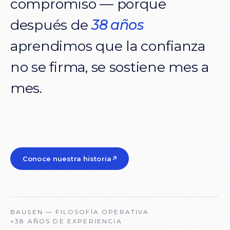
compromiso
—
porque
después
de
38
años
aprendimos
que
la
confianza
no
se
firma,
se
sostiene
mes
a
mes.
Conoce nuestra historia
↗
BAUSEN — FILOSOFÍA OPERATIVA
+38 AÑOS DE EXPERIENCIA