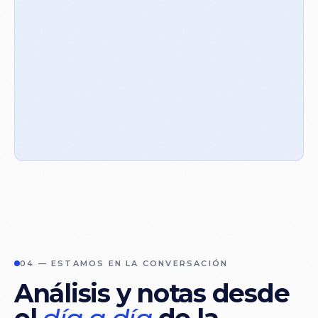
04 — ESTAMOS EN LA CONVERSACIÓN
Análisis
y
notas
desde
el
día
a
día
de
la