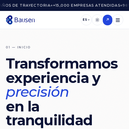
ÑOS DE TRAYECTORIA
+15,000 EMPRESAS ATENDIDAS
96% 
●
●
↗
ES
01 — INICIO
Transformamos
experiencia
y
precisión
en
la
tranquilidad