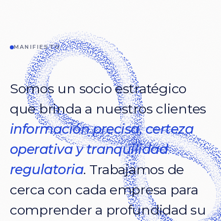
MANIFIESTO
Somos
un
socio
estratégico
que
brinda
a
nuestros
clientes
información
precisa,
certeza
operativa
y
tranquilidad
regulatoria
.
Trabajamos
de
cerca
con
cada
empresa
para
comprender
a
profundidad
su